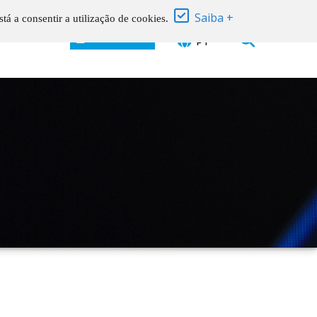
Saiba +
tá a consentir a utilização de cookies.
TACTOS
SUPORTE
PT