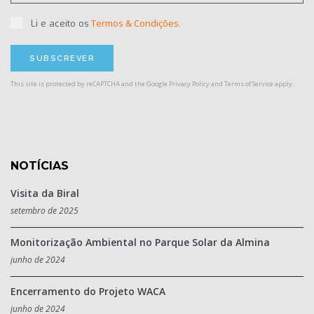
Termos & Condições.
Li e aceito os
This site is protected by reCAPTCHA and the Google
Privacy Policy
and
Terms of Service
apply.
NOTÍCIAS
Visita da Biral
setembro de 2025
Monitorização Ambiental no Parque Solar da Almina
junho de 2024
Encerramento do Projeto WACA
junho de 2024