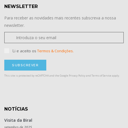
NEWSLETTER
Para receber as novidades mais recentes subscreva a nossa
newsletter.
Termos & Condições.
Li e aceito os
This site is protected by reCAPTCHA and the Google
Privacy Policy
and
Terms of Service
apply.
NOTÍCIAS
Visita da Biral
setembro de 2025