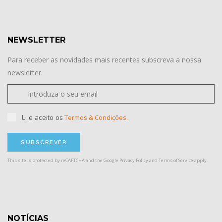
NEWSLETTER
Para receber as novidades mais recentes subscreva a nossa
newsletter.
Termos & Condições.
Li e aceito os
This site is protected by reCAPTCHA and the Google
Privacy Policy
and
Terms of Service
apply.
NOTÍCIAS